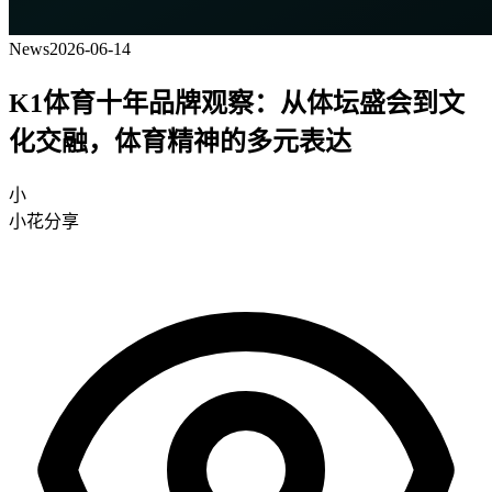
News
2026-06-14
K1体育十年品牌观察：从体坛盛会到文
化交融，体育精神的多元表达
小
小花分享