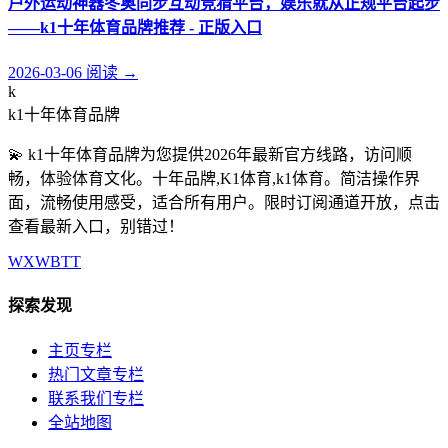
户外运动神器冬奥同步互动竞猜平台，娱乐就从正规平台起步
——k1十年体育品牌推荐 - 正版入口
2026-03-06
阅读
→
k
k1十年体育品牌
💫 k1十年体育品牌为您提供2026年最新官方线路，访问顺
畅，体验体育文化。十年品牌,K1体育,k1体育。简洁操作界
面，流畅使用感受，适合所有用户。限时订阅通道开放，点击
查看最新入口，别错过！
WX
WB
TT
探索发现
主页专栏
热门文章专栏
联系我们专栏
全站地图